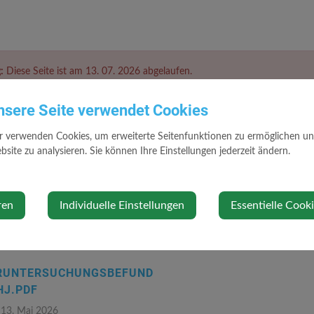
:
Diese Seite ist am 13. 07. 2026 abgelaufen.
nsere Seite verwendet Cookies
suchungsbefund 2026
r verwenden Cookies, um erweiterte Seitenfunktionen zu ermöglichen und 
6
site zu analysieren. Sie können Ihre Einstellungen jederzeit ändern.
r Ortswasserleitung 2026
ren
Individuelle Einstellungen
Essentielle Cook
RUNTERSUCHUNGSBEFUND
HJ.PDF
 13. Mai 2026