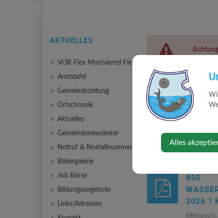
AKTUELLES
Achtung
VOR Flex Mostviertel Flex
U
Amtstafel
Wasserunter
Gemeindezeitung
Wi
Mittwoch, 13. Mai 202
Ortschronik
Web
Aktuelles
Gemeindenewsletter
Wasserbefund de
Alles akzeptie
Notruf & Notfallnummern
Bildergalerie
Job Börse
850
WASSE
Bildungsangebote
2026 1 
Links/Adressen
Mittwoch,