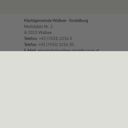
Marktgemeinde Wallsee - Sindelburg
Marktplatz Nr. 2
A-3313 Wallsee
Telefon:
+43 (7433) 2216 0
Telefax:
+43 (7433) 2216 20
E-Mail:
gemeinde@wallsee-sindelburg.gv.at
Parteienverkehr im Gemeindeamt
für persönliche Erledigungen und Beratungen
Montag bis Freitag 8:00 – 12:00 Uhr
Dienstag zusätzlich 16:00 – 18:00 Uhr
Es wird höflichst um Einhaltung der Zeiten
ersucht.
Nachmittags ist nur am Dienstag
Parteienverkehr!
Sprechstunden vom Bürgermeister
Dienstag von 15:00 – 18:00 Uhr und
Freitag von 11:00 – 13:00 Uhr
Um telefonische Anmeldung wird gebeten.