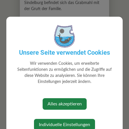
Sindelburg befindet sich das Grabmahl mit
der Gruft der Familie.
Unsere Seite verwendet Cookies
Wir verwenden Cookies, um erweiterte
Seitenfunktionen zu ermöglichen und die Zugriffe auf
diese Website zu analysieren. Sie können Ihre
Marie Valerie mit Gatten Erzherzog Franz
Einstellungen jederzeit ändern.
Salvator
Alles akzeptieren
Individuelle Einstellungen