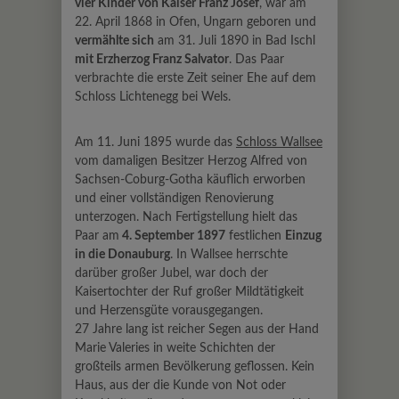
vier Kinder von Kaiser Franz Josef
, war am
22. April 1868 in Ofen, Ungarn geboren und
vermählte sich
am 31. Juli 1890 in Bad Ischl
mit Erzherzog Franz Salvator
. Das Paar
verbrachte die erste Zeit seiner Ehe auf dem
Schloss Lichtenegg bei Wels.
Am 11. Juni 1895 wurde das
Schloss Wallsee
vom damaligen Besitzer Herzog Alfred von
Sachsen-Coburg-Gotha käuflich erworben
und einer vollständigen Renovierung
unterzogen. Nach Fertigstellung hielt das
Paar am
4. September 1897
festlichen
Einzug
in die Donauburg
. In Wallsee herrschte
darüber großer Jubel, war doch der
Kaisertochter der Ruf großer Mildtätigkeit
und Herzensgüte vorausgegangen.
27 Jahre lang ist reicher Segen aus der Hand
Marie Valeries in weite Schichten der
großteils armen Bevölkerung geflossen. Kein
Haus, aus der die Kunde von Not oder