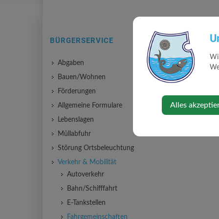
U
BÜRGERSERVICE
Sprit sparen mit Mitfah
Fahrgemeinschaften sind
Wi
mit dem Auto zurückleg
Abgaben
Web
Bauen/Wohnen
Mitfahrbörsen:
Förderungen
Blablacar
Alles akzeptie
Allgemeine Formulare
Greendrive
Carployee
Lebenslagen
Ummadum
Müllabfuhr
Störung Ortsbeleuchtung
Verkehr & Mobilität
Autoverkehr
Bahn/Schifffahrt
E-Tankstellen
Fahrgemeinschaften