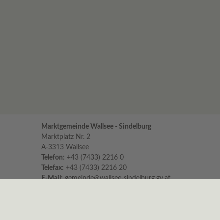
Marktgemeinde Wallsee - Sindelburg
Marktplatz Nr. 2
A-3313 Wallsee
Telefon:
+43 (7433) 2216 0
Telefax:
+43 (7433) 2216 20
E-Mail:
gemeinde@wallsee-sindelburg.gv.at
Parteienverkehr im Gemeindeamt
für persönliche Erledigungen und Beratungen
Montag bis Freitag 8:00 – 12:00 Uhr
Dienstag zusätzlich 16:00 – 18:00 Uhr