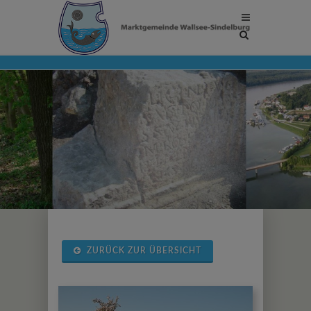
Site
search
toggle
ZURÜCK ZUR ÜBERSICHT