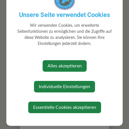
Unsere Seite verwendet Cookies
Wir verwenden Cookies, um erweiterte
Seitenfunktionen zu ermöglichen und die Zugriffe auf
diese Website zu analysieren. Sie können Ihre
Einstellungen jederzeit ändern.
Alles akzeptieren
Individuelle Einstellungen
Die Kapelle ist der Hl. Maria geweiht. Ihr
Essentielle Cookies akzeptieren
gegenüber befinden sich noch 2 weitere
Statuen – eine vom Hl. Christopherus und
die andere vom Hl. Florian.