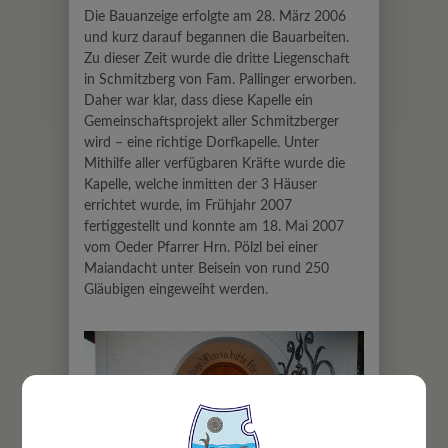
Die Bauanzeige erfolgte am 28. März 2006
und kurz darauf begannen die Bauarbeiten.
Zu dieser Zeit wurde die dritte Liegenschaft
in Schmitzberg von Fam. Pallinger erworben.
Daher war klar, dass diese Kapelle ein
Gemeinschaftsprojekt aller Schmitzberger
wird – eine richtige Dorfkapelle. Unter
Mithilfe aller verfügbaren Kräfte wurde die
Kapelle, welche inmitten der 3 Häuser
errichtet wurde, im Frühjahr 2007
fertiggestellt und konnte am 18. Mai 2007
vom Oeder Pfarrer Hrn. Pölzl bei einer
Maiandacht unter Beisein von rund 250
Gläubigen eingeweiht werden.