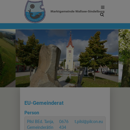
Site
search
toggle
EU-Gemeinderat
Person
Pilsl BEd. Tanja,
0676
t.pilsl@pilcon.eu
Gemeinderätin
434