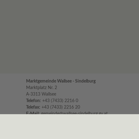
Marktgemeinde Wallsee - Sindelburg
Marktplatz Nr. 2
A-3313 Wallsee
Telefon:
+43 (7433) 2216 0
Telefax:
+43 (7433) 2216 20
E-Mail:
gemeinde@wallsee-sindelburg.gv.at
Parteienverkehr im Gemeindeamt
für persönliche Erledigungen und Beratungen
Montag bis Freitag 8:00 – 12:00 Uhr