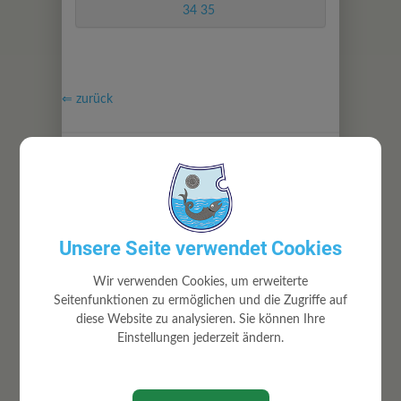
34 35
⇐ zurück
Unsere Seite verwendet Cookies
GEMEINDE
Wir verwenden Cookies, um erweiterte
Gemeindeamt
Seitenfunktionen zu ermöglichen und die Zugriffe auf
Mitarbeiter
diese Website zu analysieren. Sie können Ihre
Gemeinderat
Einstellungen jederzeit ändern.
Ortsrecht
Volksbegehren