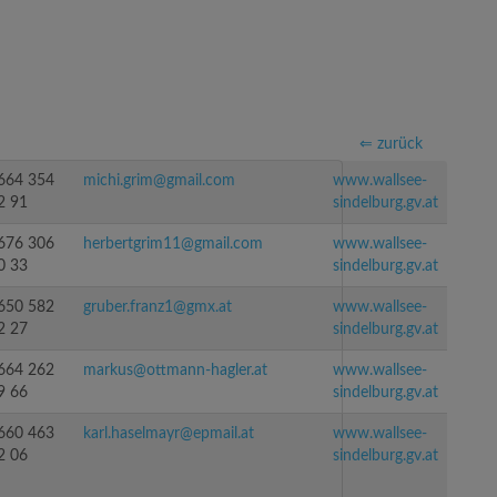
⇐ zurück
664 354
michi.grim@gmail.com
www.wallsee-
2 91
sindelburg.gv.at
676 306
herbertgrim11@gmail.com
www.wallsee-
0 33
sindelburg.gv.at
650 582
gruber.franz1@gmx.at
www.wallsee-
2 27
sindelburg.gv.at
664 262
markus@ottmann-hagler.at
www.wallsee-
9 66
sindelburg.gv.at
660 463
karl.haselmayr@epmail.at
www.wallsee-
2 06
sindelburg.gv.at