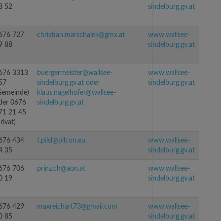
3 52
sindelburg.gv.at
676 727
christian.marschalek@gmx.at
www.wallsee-
9 88
sindelburg.gv.at
676 3313
buergermeister@wallsee-
www.wallsee-
57
sindelburg.gv.at oder
sindelburg.gv.at
Gemeinde)
klaus.nagelhofer@wallsee-
der 0676
sindelburg.gv.at
71 21 45
rivat)
676 434
t.pilsl@pilcon.eu
www.wallsee-
4 35
sindelburg.gv.at
676 706
prinz.ch@aon.at
www.wallsee-
0 19
sindelburg.gv.at
676 429
maxreichart73@gmail.com
www.wallsee-
0 85
sindelburg.gv.at