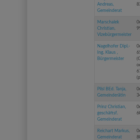
Andreas,
8
Gemeinderat
Marschalek
0
Christian,
9
Vizebürgermeister
Nagelhofer Dipl.-
0
Ing. Klaus ,
6
Bürgermeister
(
o
6
(p
Pilsl BEd. Tanja,
0
Gemeinderätin
3
Prinz Christian,
0
geschäftsf.
6
Gemeinderat
Reichart Markus,
0
Gemeinderat
8