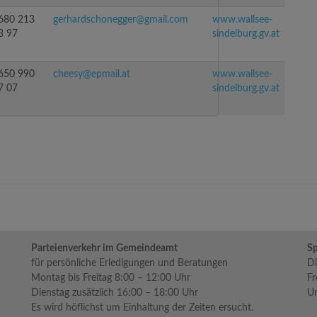
680 213
gerhardschonegger@gmail.com
www.wallsee-
3 97
sindelburg.gv.at
650 990
cheesy@epmail.at
www.wallsee-
7 07
sindelburg.gv.at
Parteienverkehr im Gemeindeamt
Sp
für persönliche Erledigungen und Beratungen
Di
Montag bis Freitag 8:00 – 12:00 Uhr
Fr
Dienstag zusätzlich 16:00 – 18:00 Uhr
Um
Es wird höflichst um Einhaltung der Zeiten ersucht.