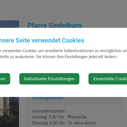
Pfarre Sindelburg
Eine genaue Beschreibung der Pfarrkirche sehen Sie unte
nsere Seite verwendet Cookies
r verwenden Cookies, um erweiterte Seitenfunktionen zu ermöglichen und 
Kontakt
site zu analysieren. Sie können Ihre Einstellungen jederzeit ändern.
0676 627 25 45
sindelburg@dsp.at
sindelburg.dsp.at
ren
Individuelle Einstellungen
Essentielle Cook
Öffnungszeiten
Gottesdienstzeiten:
Sonntag: 9.30 Uhr - Pfarrkirche
Dienstag: 8.30 Uhr - St. Anna-Kirche