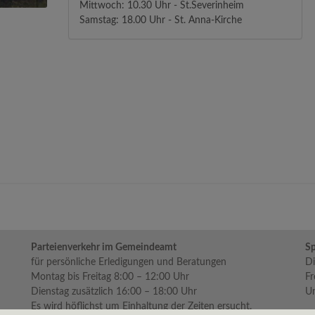
Mittwoch: 10.30 Uhr - St.Severinheim
Samstag: 18.00 Uhr - St. Anna-Kirche
Parteienverkehr im Gemeindeamt
Sp
für persönliche Erledigungen und Beratungen
Di
Montag bis Freitag 8:00 – 12:00 Uhr
Fr
Dienstag zusätzlich 16:00 – 18:00 Uhr
Um
Es wird höflichst um Einhaltung der Zeiten ersucht.