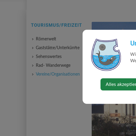
TOURISMUS/FREIZEIT
Römerwelt
U
Gaststätte/Unterkünfte
Wi
Sehenswertes
Web
Rad- Wanderwege
Vereine/Organisationen
Alles akzeptie