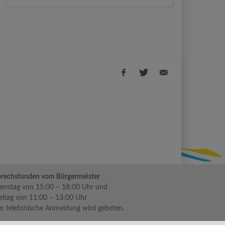
Facebook
Twitter
E-
share
share
Mail
share
rechstunden vom Bürgermeister
enstag von 15:00 – 18:00 Uhr und
eitag von 11:00 – 13:00 Uhr
 telefonische Anmeldung wird gebeten.