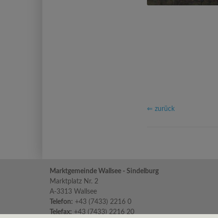
⇐ zurück
Marktgemeinde Wallsee - Sindelburg
Marktplatz Nr. 2
A-3313 Wallsee
Telefon:
+43 (7433) 2216 0
Telefax:
+43 (7433) 2216 20