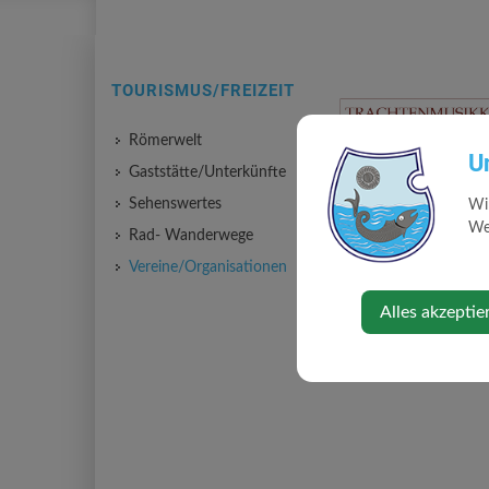
TOURISMUS/FREIZEIT
Römerwelt
U
Gaststätte/Unterkünfte
Sehenswertes
Wi
Web
Rad- Wanderwege
Vereine/Organisationen
Alles akzeptie