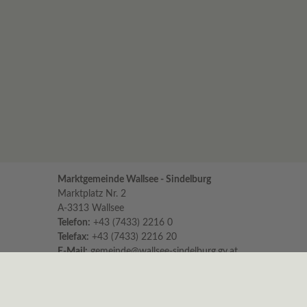
Marktgemeinde Wallsee - Sindelburg
Marktplatz Nr. 2
A-3313 Wallsee
Telefon:
+43 (7433) 2216 0
Telefax:
+43 (7433) 2216 20
E-Mail:
gemeinde@wallsee-sindelburg.gv.at
Parteienverkehr im Gemeindeamt
für persönliche Erledigungen und Beratungen
Montag bis Freitag 8:00 – 12:00 Uhr