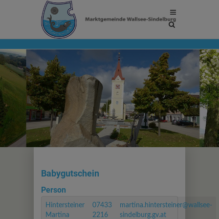
Site
search
toggle
Babygutschein
Person
Hintersteiner
07433
martina.hintersteiner@wallsee-
Martina
2216
sindelburg.gv.at