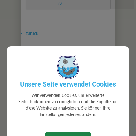
22
⇐ zurück
Unsere Seite verwendet Cookies
GEMEINDE
Wir verwenden Cookies, um erweiterte
Gemeindeamt
Seitenfunktionen zu ermöglichen und die Zugriffe auf
Mitarbeiter
diese Website zu analysieren. Sie können Ihre
Gemeinderat
Einstellungen jederzeit ändern.
Ortsrecht
Volksbegehren