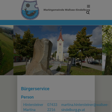
Site
search
toggle
Bürgerservice
Person
Hintersteiner
07433
martina.hintersteiner@wallsee-
Martina
2216
sindelburg.gv.at