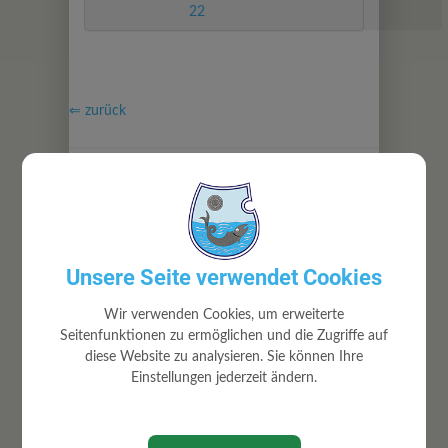
22
⇐ zurück
Unsere Seite verwendet Cookies
GEMEINDE
Wir verwenden Cookies, um erweiterte
Gemeindeamt
Seitenfunktionen zu ermöglichen und die Zugriffe auf
Mitarbeiter
diese Website zu analysieren. Sie können Ihre
Gemeinderat
Einstellungen jederzeit ändern.
Ortsrecht
Volksbegehren