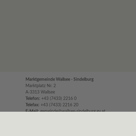
Marktgemeinde Wallsee - Sindelburg
Marktplatz Nr. 2
A-3313 Wallsee
Telefon:
+43 (7433) 2216 0
Telefax:
+43 (7433) 2216 20
E-Mail:
gemeinde@wallsee-sindelburg.gv.at
Parteienverkehr im Gemeindeamt
für persönliche Erledigungen und Beratungen
Montag bis Freitag 8:00 – 12:00 Uhr