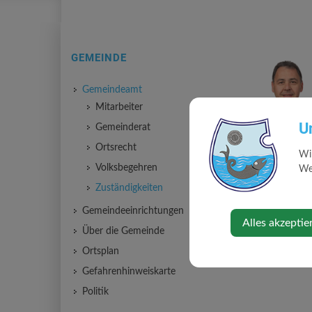
GEMEINDE
Gemeindeamt
Mitarbeiter
U
Gemeinderat
Ortsrecht
Wi
Volksbegehren
Web
Zuständigkeiten
Gemeindeeinrichtungen
Alles akzeptie
Über die Gemeinde
Ortsplan
Gefahrenhinweiskarte
Politik