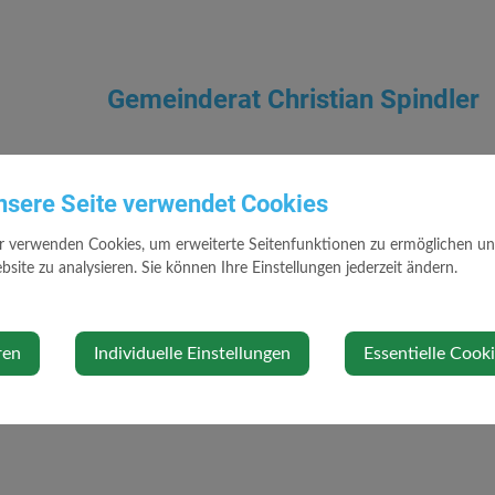
Gemeinderat Christian Spindler
nsere Seite verwendet Cookies
Kontakt
r verwenden Cookies, um erweiterte Seitenfunktionen zu ermöglichen und 
site zu analysieren. Sie können Ihre Einstellungen jederzeit ändern.
0650 990 27 07
cheesy@epmail.at
www.wallsee-sindelburg.gv.at
ren
Individuelle Einstellungen
Essentielle Cook