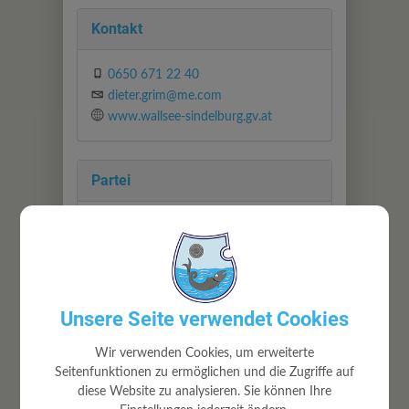
Kontakt
0650 671 22 40
dieter.grim@me.com
www.wallsee-sindelburg.gv.at
Partei
SPÖ
Abteilung
Unsere Seite verwendet Cookies
Gemeindevorstand
Wir verwenden Cookies, um erweiterte
Seitenfunktionen zu ermöglichen und die Zugriffe auf
diese Website zu analysieren. Sie können Ihre
Zuständigkeiten