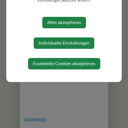
Einstellungen jederzeit ändern.
Donaulände
Gemeindevorstandsmitglied
Spielplätze
Alles akzeptieren
Steganlagen
Wasserversorgung
Individuelle Einstellungen
Essentielle Cookies akzeptieren
⇐ zurück
GEMEINDE