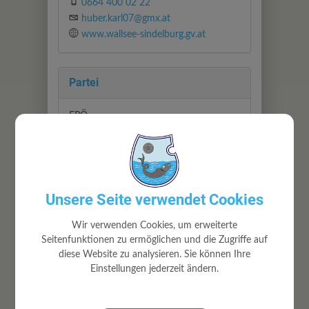
0664 400 02 22
huber.karl07@gmx.at
www.wallsee-sindelburg.gv.at
Partei
FPÖ
Abteilung
Unsere Seite verwendet Cookies
Gemeinderat
Wir verwenden Cookies, um erweiterte
Seitenfunktionen zu ermöglichen und die Zugriffe auf
Zuständigkeiten
diese Website zu analysieren. Sie können Ihre
Einstellungen jederzeit ändern.
Gemeinderat
Radwege
Straßenbeleuchtung