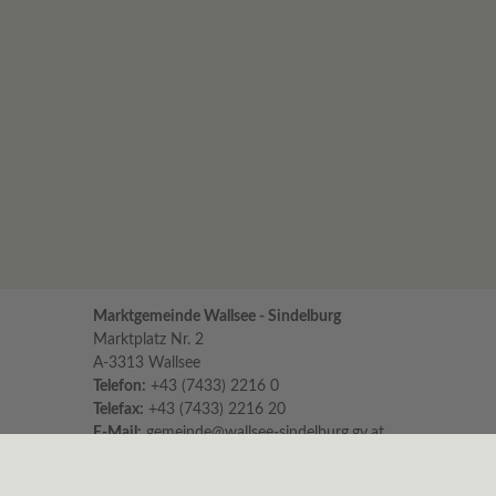
Marktgemeinde Wallsee - Sindelburg
Marktplatz Nr. 2
A-3313 Wallsee
Telefon:
+43 (7433) 2216 0
Telefax:
+43 (7433) 2216 20
E-Mail:
gemeinde@wallsee-sindelburg.gv.at
Parteienverkehr im Gemeindeamt
für persönliche Erledigungen und Beratungen