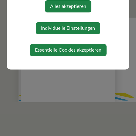
Volksbegehren
Alles akzeptieren
Zuständigkeiten
Gemeindeeinrichtungen
Individuelle Einstellungen
Über die Gemeinde
Ortsplan
Gefahrenhinweiskarte
Essentielle Cookies akzeptieren
Politik