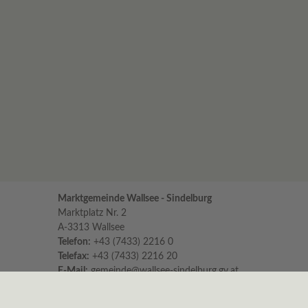
Marktgemeinde Wallsee - Sindelburg
Marktplatz Nr. 2
A-3313 Wallsee
Telefon:
+43 (7433) 2216 0
Telefax:
+43 (7433) 2216 20
E-Mail:
gemeinde@wallsee-sindelburg.gv.at
Parteienverkehr im Gemeindeamt
für persönliche Erledigungen und Beratungen