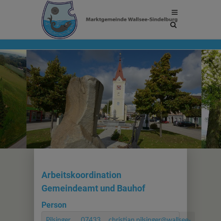
Site
search
toggle
Arbeitskoordination
Gemeindeamt und Bauhof
Person
Pilsinger
07433
christian.pilsinger@wallsee-