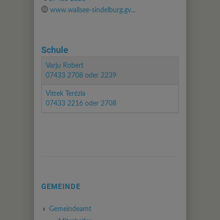
www.wallsee-sindelburg.gv...
Schule
Varju Robert
07433 2708 oder 2239
Vittek Terézia
07433 2216 oder 2708
GEMEINDE
Gemeindeamt