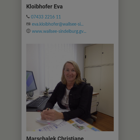
Kloibhofer Eva
07433 2216 11
eva.kloibhofer@wallsee-si...
www.wallsee-sindelburg.gv...
Marschalek Christiane