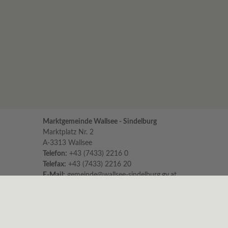
Marktgemeinde Wallsee - Sindelburg
Marktplatz Nr. 2
A-3313 Wallsee
Telefon:
+43 (7433) 2216 0
Telefax:
+43 (7433) 2216 20
E-Mail:
gemeinde@wallsee-sindelburg.gv.at
Parteienverkehr im Gemeindeamt
für persönliche Erledigungen und Beratungen
Montag bis Freitag 8:00 – 12:00 Uhr
Dienstag zusätzlich 16:00 – 18:00 Uhr