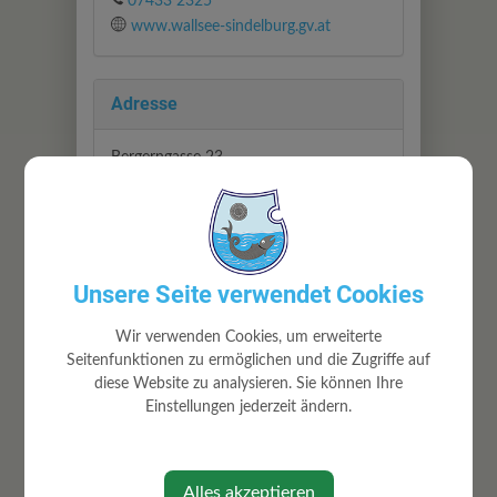
07433 2325
www.wallsee-sindelburg.gv.at
Adresse
Bergerngasse 23
3313 Wallsee
Abteilung
Unsere Seite verwendet Cookies
Kindergarten
Wir verwenden Cookies, um erweiterte
Seitenfunktionen zu ermöglichen und die Zugriffe auf
diese Website zu analysieren. Sie können Ihre
Zuständigkeit
Einstellungen jederzeit ändern.
Kinderbetreuerin
Alles akzeptieren