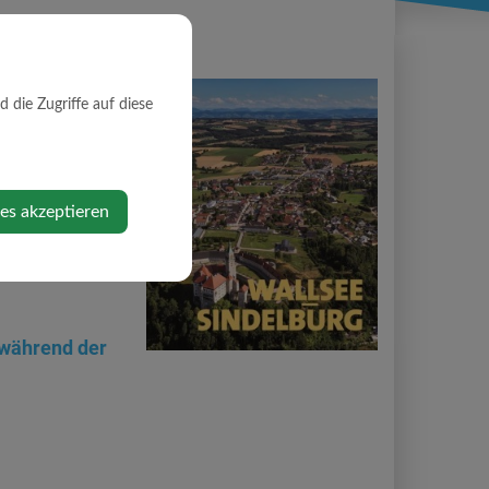
die Zugriffe auf diese
santer und
ies akzeptieren
n Verbindung
 während der