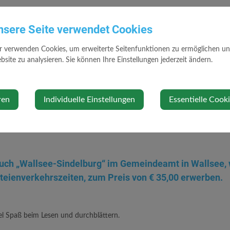
nsere Seite verwendet Cookies
der Marktgemeinde Wallsee-Sindelburg
r verwenden Cookies, um erweiterte Seitenfunktionen zu ermöglichen und 
site zu analysieren. Sie können Ihre Einstellungen jederzeit ändern.
see-Sindelburg präsentierte im März 2017 ihre Ortschronik.
 und Rückblick mit 327 Seiten für jeden Wallsee-Sindelburger ein interes
ren
Individuelle Einstellungen
Essentielle Cook
her auch ein passendes Geschenk für jene die mit unserem schönen Ort i
uch „Wallsee-Sindelburg“ im Gemeindeamt in Wallsee,
teienverkehrszeiten, zum Preis von € 35,00 erwerben.
l Spaß beim Lesen und durchblättern.