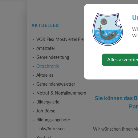
U
Ortschronik 
AKTUELLES
Wi
Web
VOR Flex Mostviertel Flex
Die Marktgemeinde Wall
Amtstafel
Insgesamt sind die Ein-
Gemeindezeitung
Alles akzeptie
wertvoller Lesestoff.
Ortschronik
Die Ortschronik ist sic
stehen.
Aktuelles
Gemeindenewsletter
Notruf & Notfallnummern
Sie können das B
Bildergalerie
Par
Job Börse
Bildungsangebote
Links/Adressen
Wir wünschen Ihnen vie