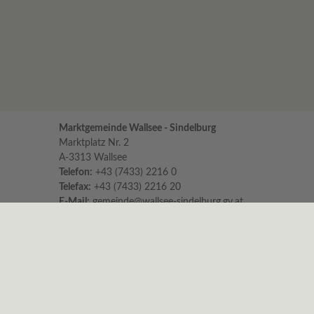
Marktgemeinde Wallsee - Sindelburg
Marktplatz Nr. 2
A-3313 Wallsee
Telefon:
+43 (7433) 2216 0
Telefax:
+43 (7433) 2216 20
E-Mail:
gemeinde@wallsee-sindelburg.gv.at
Parteienverkehr im Gemeindeamt
für persönliche Erledigungen und Beratungen
Montag bis Freitag 8:00 – 12:00 Uhr
Dienstag zusätzlich 16:00 – 18:00 Uhr
Es wird höflichst um Einhaltung der Zeiten
ersucht.
Nachmittags ist nur am Dienstag