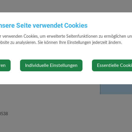
sche Daten
nsere Seite verwendet Cookies
r verwenden Cookies, um erweiterte Seitenfunktionen zu ermöglichen und 
site zu analysieren. Sie können Ihre Einstellungen jederzeit ändern.
etten
Gemeindegl
Wallsee-Sin
Igelsch
Katastralge
ren
Individuelle Einstellungen
Essentielle Cook
Ried (6
Schwein
1.2017):
Wallsee
0538