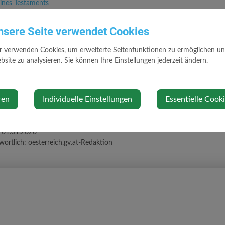
eines Testaments
wachsenenvertreters
nsere Seite verwendet Cookies
ht
hsenenvertretung
r verwenden Cookies, um erweiterte Seitenfunktionen zu ermöglichen und 
achsenenvertretung
site zu analysieren. Sie können Ihre Einstellungen jederzeit ändern.
wachsenenvertretung
ren
Individuelle Einstellungen
Essentielle Cook
:
01.01.2026
wortlich:
oesterreich.gv.at-Redaktion