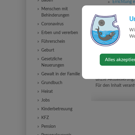
Bauen
Errichtung 
Wahlrecht
Menschen mit
Aufgaben des Er
Behinderungen
U
Vorsorgevollmac
Coronavirus
Gewählte Erwac
Wi
Erben und vererben
Gesetzliche Erw
Web
Gerichtliche Er
Führerschein
Geburt
Gesetzliche
Alles akzeptie
Neuerungen
Gewalt in der Familie
Letzte Aktualisierung
Grundbuch
Für den Inhalt verant
Heirat
Jobs
Kinderbetreuung
KFZ
Pension