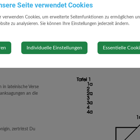
nsere Seite verwendet Cookies
ass die schöne Statue des Hl. Johannes Nepomuk dem gleichen Stifter zu
r verwenden Cookies, um erweiterte Seitenfunktionen zu ermöglichen und 
us den Fluten der Ybbs infolge eines Wagenunfalles errichtet und steht 
site zu analysieren. Sie können Ihre Einstellungen jederzeit ändern.
n Saint Julien-Wallsee starb am 17. Februar 1728. Seine Gattin überlebt
ren
Individuelle Einstellungen
Essentielle Cook
r einzelnen
riften an der
n in lateinische Verse
anksagungen an die
igin, zertrittst Du