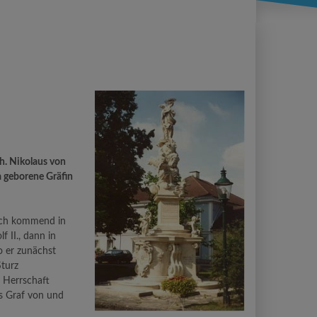
h. Nikolaus von
a geborene Gräfin
eich kommend in
f II., dann in
wo er zunächst
Sturz
e Herrschaft
ls Graf von und