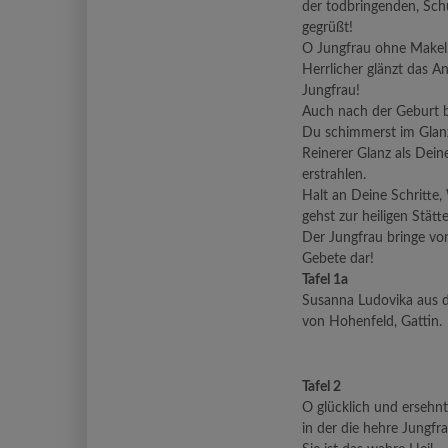
der todbringenden, Schu
gegrüßt!
O Jungfrau ohne Makel
Herrlicher glänzt das An
Jungfrau!
Auch nach der Geburt b
Du schimmerst im Glan
Reinerer Glanz als Dein
erstrahlen.
Halt an Deine Schritte
gehst zur heiligen Stätte
Der Jungfrau bringe von
Gebete dar!
Tafel 1a
Susanna Ludovika aus 
von Hohenfeld, Gattin.
Tafel 2
O glücklich und ersehnt
in der die hehre Jungfr