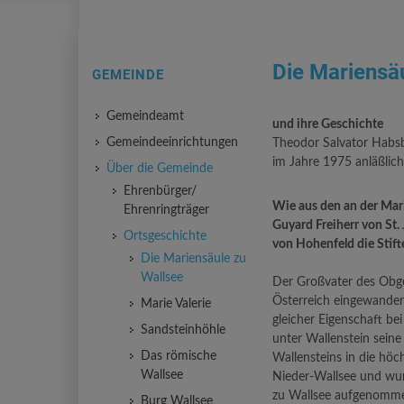
Die Mariensä
GEMEINDE
Gemeindeamt
und ihre Geschichte
Gemeindeeinrichtungen
Theodor Salvator Habs
im Jahre 1975 anläßlic
Über die Gemeinde
Ehrenbürger/
Wie aus den an der Mari
Ehrenringträger
Guyard Freiherr von St.
Ortsgeschichte
von Hohenfeld die Stift
Die Mariensäule zu
Wallsee
Der Großvater des Obge
Österreich eingewandert 
Marie Valerie
gleicher Eigenschaft bei
Sandsteinhöhle
unter Wallenstein sein
Das römische
Wallensteins in die höc
Wallsee
Nieder-Wallsee und wurd
zu Wallsee aufgenomm
Burg Wallsee