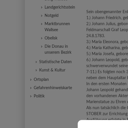
Landgerichtsstein
Sein obengenannter Enke
Notgeld
1.) Johann Friedrich, g
Marktbrunnen
2.) Johann Julius, gebo
Wallsee
Feldmarschall Graf Leo
24.8.1783.
Obelisk
3.) Maria Eleonora, geb
Die Donau in
4.) Maria Katharina, ge
unserem Bezirk
5.) Maria Josefa, gebor
6.) Johann Leopold, geb
Statistische Daten
schwerverwundet seinen
Kunst & Kultur
7-11.) Es folgten noch 
neben dem Hauptaltar b
Ortsplan
In den ersten Monaten d
Gefahrenhinweiskarte
Johann Leopold gehandel
den vorhandenen Akten n
Politik
Marienstatue zu Ehren d
Als nun tatsächlich di
STOBER zur Errichtung 
Ausführung erfolgte in 
Nikolaus persönlich, d