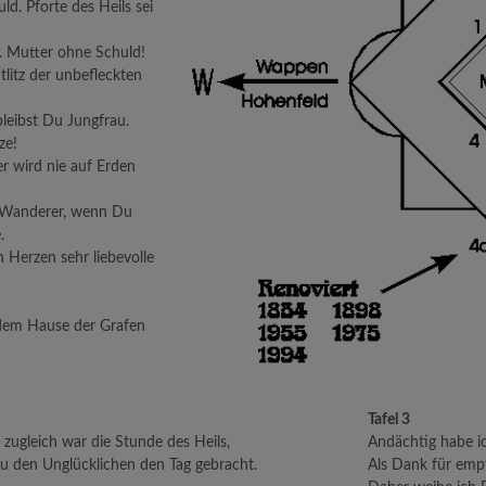
ld. Pforte des Heils sei
. Mutter ohne Schuld!
tlitz der unbefleckten
leibst Du Jungfrau.
ze!
er wird nie auf Erden
, Wanderer, wenn Du
.
 Herzen sehr liebevolle
dem Hause der Grafen
Tafel 3
 zugleich war die Stunde des Heils,
Andächtig habe ic
au den Unglücklichen den Tag gebracht.
Als Dank für emp