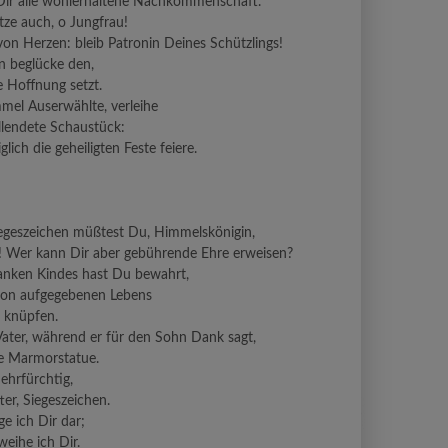
Dir alle wohlerhaltene Nachkommenschaft.
ze auch, o Jungfrau!
von Herzen: bleib Patronin Deines Schützlings!
n beglücke den,
e Hoffnung setzt.
el Auserwählte, verleihe
llendete Schaustück:
lich die geheiligten Feste feiere.
iegeszeichen müßtest Du, Himmelskönigin,
 Wer kann Dir aber gebührende Ehre erweisen?
anken Kindes hast Du bewahrt,
hon aufgegebenen Lebens
 knüpfen.
ater, während er für den Sohn Dank sagt,
se Marmorstatue.
 ehrfürchtig,
ter, Siegeszeichen.
e ich Dir dar;
eihe ich Dir.