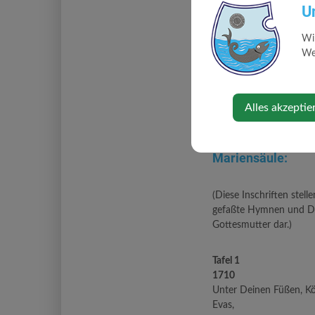
U
Es sei noch erwähnt, d
Wi
Errettung der Familie a
Web
Graf Johann Nilolaus vo
Alles akzeptie
Übersetzungen de
lateinischen Insch
Mariensäule:
(Diese Inschriften stelle
gefaßte Hymnen und D
Gottesmutter dar.)
Tafel 1
1710
Unter Deinen Füßen, Kön
Evas,