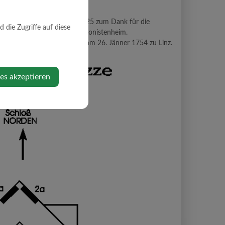
 verdanken ist. Sie wurde 1725 zum Dank für die
die Zugriffe auf diese
an der Straße neben dem Pensionistenheim.
e ihn um 26 Jahre und starb am 26. Jänner 1754 zu Linz.
ies akzeptieren