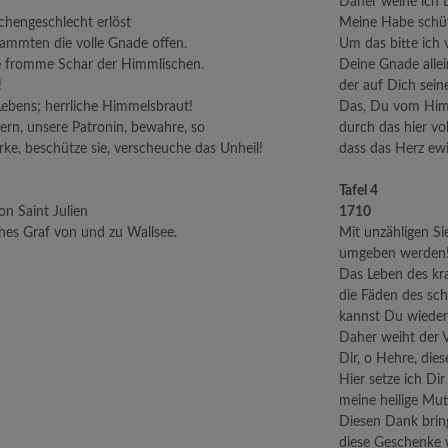
Daher weihe ich 
chengeschlecht erlöst
Meine Habe schüt
ammten die volle Gnade offen.
Um das bitte ich 
e fromme Schar der Himmlischen.
Deine Gnade allei
!
der auf Dich sein
Lebens; herrliche Himmelsbraut!
Das, Du vom Himm
tern, unsere Patronin, bewahre, so
durch das hier vo
ärke, beschütze sie, verscheuche das Unheil!
dass das Herz ewig
Tafel 4
on Saint Julien
1710
hes Graf von und zu Wallsee.
Mit unzähligen S
umgeben werden!
Das Leben des kr
die Fäden des sc
kannst Du wieder
Daher weiht der V
Dir, o Hehre, die
Hier setze ich Dir
meine heilige Mut
Diesen Dank bring
diese Geschenke w