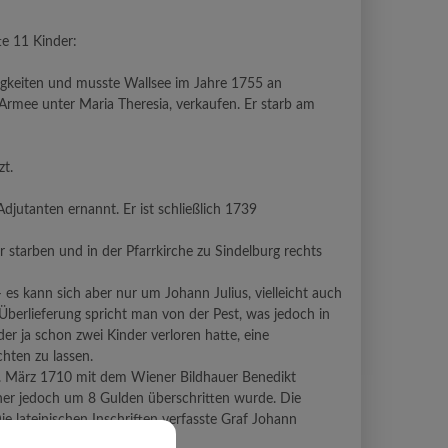
te 11 Kinder:
erigkeiten und musste Wallsee im Jahre 1755 an
Armee unter Maria Theresia, verkaufen. Er starb am
zt.
jutanten ernannt. Er ist schließlich 1739
r starben und in der Pfarrkirche zu Sindelburg rechts
es kann sich aber nur um Johann Julius, vielleicht auch
Überlieferung spricht man von der Pest, was jedoch in
er ja schon zwei Kinder verloren hatte, eine
hten zu lassen.
17. März 1710 mit dem Wiener Bildhauer Benedikt
her jedoch um 8 Gulden überschritten wurde. Die
e lateinischen Inschriften verfasste Graf Johann
fasste.