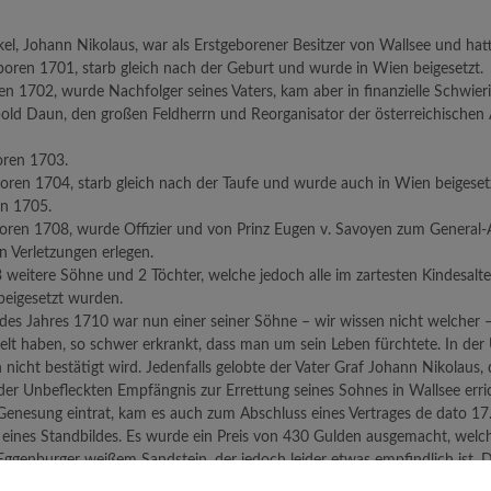
l, Johann Nikolaus, war als Erstgeborener Besitzer von Wallsee und hat
eboren 1701, starb gleich nach der Geburt und wurde in Wien beigesetzt.
ren 1702, wurde Nachfolger seines Vaters, kam aber in finanzielle Schwi
pold Daun, den großen Feldherrn und Reorganisator der österreichischen 
oren 1703.
boren 1704, starb gleich nach der Taufe und wurde auch in Wien beigeset
en 1705.
oren 1708, wurde Offizier und von Prinz Eugen v. Savoyen zum General-Ad
 Verletzungen erlegen.
3 weitere Söhne und 2 Töchter, welche jedoch alle im zartesten Kindesalte
eigesetzt wurden.
es Jahres 1710 war nun einer seiner Söhne – wir wissen nicht welcher – 
t haben, so schwer erkrankt, dass man um sein Leben fürchtete. In der 
icht bestätigt wird. Jedenfalls gelobte der Vater Graf Johann Nikolaus, d
er Unbefleckten Empfängnis zur Errettung seines Sohnes in Wallsee erric
e Genesung eintrat, kam es auch zum Abschluss eines Vertrages de dato 
eines Standbildes. Es wurde ein Preis von 430 Gulden ausgemacht, welc
Eggenburger weißem Sandstein, der jedoch leider etwas empfindlich ist. Di
a er überhaupt gerne Gedichte und Sprüche in verschiedenen Sprachen ver