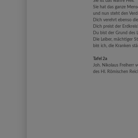
Sie ist das wahre Heil.
Sie hat das ganze Mens
und nun steht den Verd
Dich verehrt ebenso di
Dich preist der Erdkreis
Du bist der Grund des 
Die Leiber, mächtiger S
bitt ich, die Kranken st
Tafel 2a
Joh. Nikolaus Freiherr v
des Hl. Römischen Reic