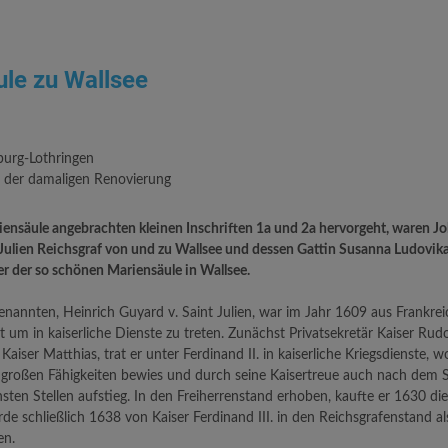
ule zu Wallsee
burg-Lothringen
h der damaligen Renovierung
ensäule angebrachten kleinen Inschriften 1a und 2a hervorgeht, waren Jo
 Julien Reichsgraf von und zu Wallsee und dessen Gattin Susanna Ludovik
er der so schönen Mariensäule in Wallsee.
nannten, Heinrich Guyard v. Saint Julien, war im Jahr 1609 aus Frankr
um in kaiserliche Dienste zu treten. Zunächst Privatsekretär Kaiser Rudol
 Kaiser Matthias, trat er unter Ferdinand II. in kaiserliche Kriegsdienste, 
e großen Fähigkeiten bewies und durch seine Kaisertreue auch nach dem 
hsten Stellen aufstieg. In den Freiherrenstand erhoben, kaufte er 1630 di
e schließlich 1638 von Kaiser Ferdinand III. in den Reichsgrafenstand a
en.