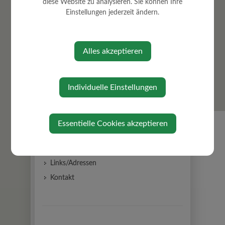
diese Website zu analysieren. Sie können Ihre
Einstellungen jederzeit ändern.
VOR Flex Mostviertel Flex
Amtstafel
Gemeindezeitung
Alles akzeptieren
Ortschronik
Aktuelles
Individuelle Einstellungen
Gemeindenewsletter
Notruf & Notfallnummern
Bildergalerie
Essentielle Cookies akzeptieren
Job Börse
Bildungsangebote
Links/Adressen
Kontakt