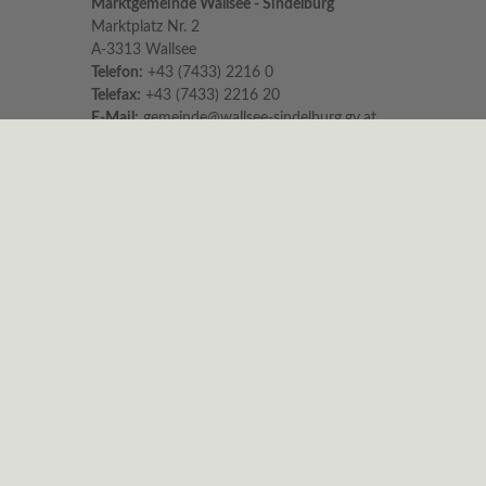
Marktgemeinde Wallsee - Sindelburg
Marktplatz Nr. 2
A-3313 Wallsee
Telefon:
+43 (7433) 2216 0
Telefax:
+43 (7433) 2216 20
E-Mail:
gemeinde@wallsee-sindelburg.gv.at
Parteienverkehr im Gemeindeamt
für persönliche Erledigungen und Beratungen
Montag bis Freitag 8:00 – 12:00 Uhr
Dienstag zusätzlich 16:00 – 18:00 Uhr
Es wird höflichst um Einhaltung der Zeiten
ersucht.
Nachmittags ist nur am Dienstag
Parteienverkehr!
Sprechstunden vom Bürgermeister
Dienstag von 15:00 – 18:00 Uhr und
Freitag von 11:00 – 13:00 Uhr
Um telefonische Anmeldung wird gebeten.
Impressum
|
Datenschutz
© 2026 Gemeinde Wallsee-Sindelburg |
CMS