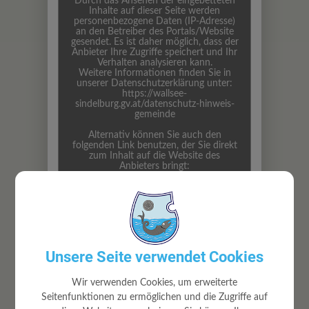
Durch das Ansehen der eingebetteten
Inhalte auf dieser Seite werden
personenbezogene Daten (IP-Adresse)
an den Betreiber des Portals/Website
gesendet. Es ist daher möglich, dass der
Anbieter Ihre Zugriffe speichert und Ihr
Verhalten analysieren kann.
Weitere Informationen finden Sie in
unserer Datenschutzerklärung unter:
https://wallsee-
sindelburg.gv.at/datenschutz-hinweis-
gemeinde
Alternativ können Sie auch den
folgenden Link benutzen, der Sie direkt
zum Inhalt auf die Website des
Anbieters bringt:
https://www.bildungsangebote.at/
Unsere Seite verwendet Cookies
Wir verwenden Cookies, um erweiterte
Seitenfunktionen zu ermöglichen und die Zugriffe auf
AKTUELLES