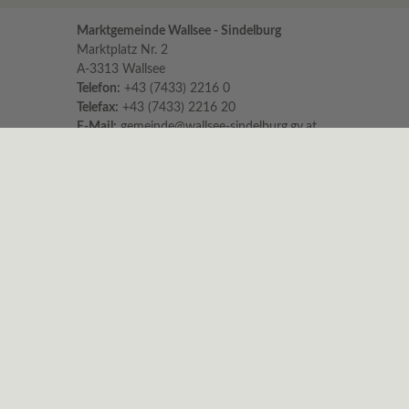
Marktgemeinde Wallsee - Sindelburg
Marktplatz Nr. 2
A-3313 Wallsee
Telefon:
+43 (7433) 2216 0
Telefax:
+43 (7433) 2216 20
E-Mail:
gemeinde@wallsee-sindelburg.gv.at
Parteienverkehr im Gemeindeamt
für persönliche Erledigungen und Beratungen
Montag bis Freitag 8:00 – 12:00 Uhr
Dienstag zusätzlich 16:00 – 18:00 Uhr
Es wird höflichst um Einhaltung der Zeiten
ersucht.
Nachmittags ist nur am Dienstag
Parteienverkehr!
Sprechstunden vom Bürgermeister
Dienstag von 15:00 – 18:00 Uhr und
Freitag von 11:00 – 13:00 Uhr
Um telefonische Anmeldung wird gebeten.
Impressum
|
Datenschutz