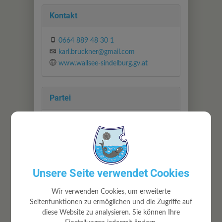
Kontakt
0664 889 48 30 1
karl.bruckner@gmail.com
www.wallsee-sindelburg.gv.at
Partei
SPÖ
Abteilung
Unsere Seite verwendet Cookies
Gemeindevorstand
Wir verwenden Cookies, um erweiterte
Seitenfunktionen zu ermöglichen und die Zugriffe auf
diese Website zu analysieren. Sie können Ihre
Zuständigkeiten