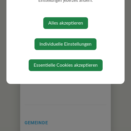
Einstellungen jederzeit ändern.
Finanzen
Gemeindevorstandssitzung
Musikschule (Vertreter d. Gemeinde
Alles akzeptieren
im Verband)
Schulausschuss Mittelschulgemeinde
Individuelle Einstellungen
Essentielle Cookies akzeptieren
⇐ zurück
GEMEINDE