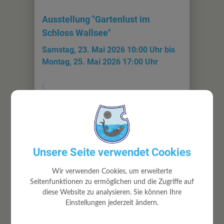
Ausstellung "Gartenlust im
Schloss Wallsee"
Samstag, 23. Mai 2026 10:00 Uhr bis
Montag, 25. Mai 2026 17:00 Uhr
Alles rund um den Garten
..................
Unsere Seite verwendet Cookies
Wir verwenden Cookies, um erweiterte
Seitenfunktionen zu ermöglichen und die Zugriffe auf
Veranstaltungsort
diese Website zu analysieren. Sie können Ihre
Einstellungen jederzeit ändern.
Schloss Wallsee