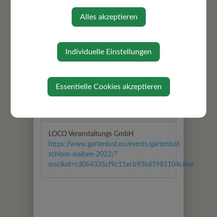
Schloss Wallsee 1
3313 Wallsee-Sindelburg
Alles akzeptieren
Auf Google Maps anzeigen
Individuelle Einstellungen
Diese Veranstaltung ist für Kinder
geeignet.
Essentielle Cookies akzeptieren
Veranstalter
LOCO Veranstaltungs GmbH
https://www.gartenlust.eu/events/gartenlust-
schloss-wallsee-2022/?
msclkid=cd064335cf9c11ecb93b85981104c8ee