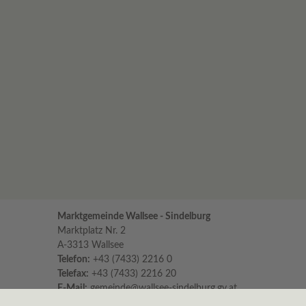
Marktgemeinde Wallsee - Sindelburg
Marktplatz Nr. 2
A-3313 Wallsee
Telefon:
+43 (7433) 2216 0
Telefax:
+43 (7433) 2216 20
E-Mail:
gemeinde@wallsee-sindelburg.gv.at
Parteienverkehr im Gemeindeamt