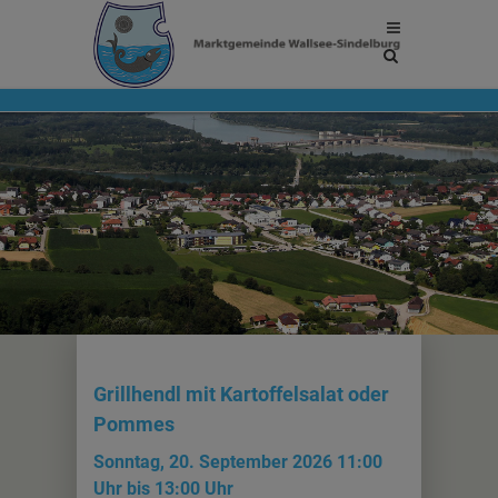
Site
search
toggle
Grillhendl mit Kartoffelsalat oder
Pommes
Sonntag, 20. September 2026 11:00
Uhr bis 13:00 Uhr