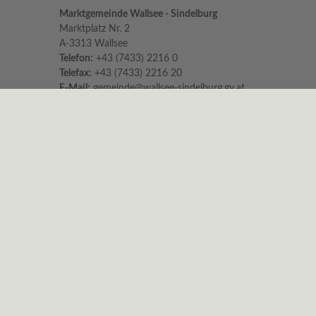
Marktgemeinde Wallsee - Sindelburg
Marktplatz Nr. 2
A-3313 Wallsee
Telefon:
+43 (7433) 2216 0
Telefax:
+43 (7433) 2216 20
E-Mail:
gemeinde@wallsee-sindelburg.gv.at
Parteienverkehr im Gemeindeamt
für persönliche Erledigungen und Beratungen
Montag bis Freitag 8:00 – 12:00 Uhr
Dienstag zusätzlich 16:00 – 18:00 Uhr
Es wird höflichst um Einhaltung der Zeiten
ersucht.
Nachmittags ist nur am Dienstag
Parteienverkehr!
Sprechstunden vom Bürgermeister
Dienstag von 15:00 – 18:00 Uhr und
Freitag von 11:00 – 13:00 Uhr
Um telefonische Anmeldung wird gebeten.
Impressum
|
Datenschutz