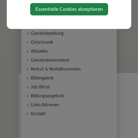
AKTUELLES
Essentielle Cookies akzeptieren
VOR Flex Mostviertel Flex
Amtstafel
Gemeindezeitung
Ortschronik
Aktuelles
Gemeindenewsletter
Notruf & Notfallnummern
Bildergalerie
Job Börse
Bildungsangebote
Links/Adressen
Kontakt