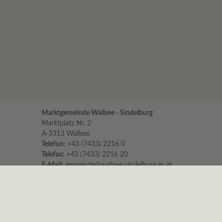
Marktgemeinde Wallsee - Sindelburg
Marktplatz Nr. 2
A-3313 Wallsee
Telefon:
+43 (7433) 2216 0
Telefax:
+43 (7433) 2216 20
E-Mail:
gemeinde@wallsee-sindelburg.gv.at
Parteienverkehr im Gemeindeamt
für persönliche Erledigungen und Beratungen
Montag bis Freitag 8:00 – 12:00 Uhr
Dienstag zusätzlich 16:00 – 18:00 Uhr
Es wird höflichst um Einhaltung der Zeiten