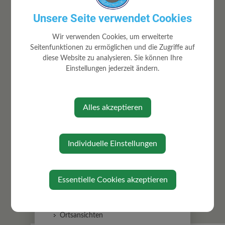
Unsere Seite verwendet Cookies
Wir verwenden Cookies, um erweiterte
Seitenfunktionen zu ermöglichen und die Zugriffe auf
AKTUELLES
diese Website zu analysieren. Sie können Ihre
Einstellungen jederzeit ändern.
VOR Flex Mostviertel Flex
Amtstafel
Gemeindezeitung
Alles akzeptieren
Ortschronik
Aktuelles
Individuelle Einstellungen
Gemeindenewsletter
Notruf & Notfallnummern
Bildergalerie
Essentielle Cookies akzeptieren
Ehrungen/Jubiläen
Allgemein
Ortsansichten