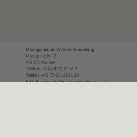
Marktgemeinde Wallsee - Sindelburg
Marktplatz Nr. 2
A-3313 Wallsee
Telefon:
+43 (7433) 2216 0
Telefax:
+43 (7433) 2216 20
E-Mail:
gemeinde@wallsee-sindelburg.gv.at
Parteienverkehr im Gemeindeamt
für persönliche Erledigungen und Beratungen
Montag bis Freitag 8:00 – 12:00 Uhr
Dienstag zusätzlich 16:00 – 18:00 Uhr
Es wird höflichst um Einhaltung der Zeiten
ersucht.
Nachmittags ist nur am Dienstag
Parteienverkehr!