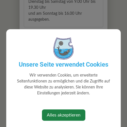
Dienstag bis Samstag von 9.00 Uhr bis
19.30 Uhr
und am Sonntag bis 16.00 Uhr
ausgegeben.
Geschäftsführer
Binder Ernst
Alte Schulstraße 18
Unsere Seite verwendet Cookies
Wir verwenden Cookies, um erweiterte
Standort
Seitenfunktionen zu ermöglichen und die Zugriffe auf
diese Website zu analysieren. Sie können Ihre
Josefstraße 29
Einstellungen jederzeit ändern.
3313 Wallsee-Sindelburg
Auf Google Maps anzeigen
Alles akzeptieren