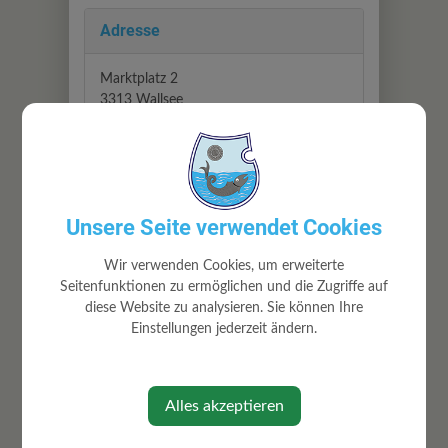
Adresse
Marktplatz 2
3313 Wallsee
Zuständigkeiten
Abwasserbeseitigung
Unsere Seite verwendet Cookies
Bauhofarbeiten
Gemeindestraßen
Wir verwenden Cookies, um erweiterte
Ortsbildpflege
Seitenfunktionen zu ermöglichen und die Zugriffe auf
Wasserversorgung
diese Website zu analysieren. Sie können Ihre
Winterdienst
Einstellungen jederzeit ändern.
Alles akzeptieren