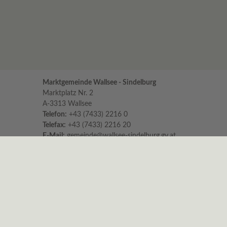
Marktgemeinde Wallsee - Sindelburg
Marktplatz Nr. 2
A-3313 Wallsee
Telefon:
+43 (7433) 2216 0
Telefax:
+43 (7433) 2216 20
E-Mail:
gemeinde@wallsee-sindelburg.gv.at
Parteienverkehr im Gemeindeamt
für persönliche Erledigungen und Beratungen
Montag bis Freitag 8:00 – 12:00 Uhr
Dienstag zusätzlich 16:00 – 18:00 Uhr
Es wird höflichst um Einhaltung der Zeiten
ersucht.
Nachmittags ist nur am Dienstag
Parteienverkehr!