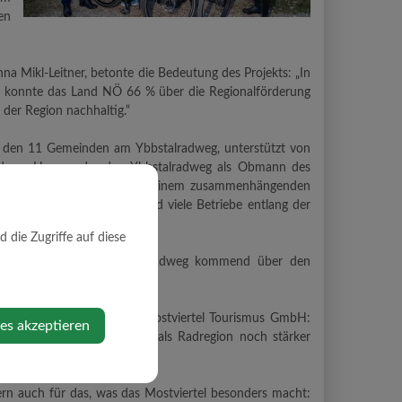
en
 Mikl-Leitner, betonte die Bedeutung des Projekts: „In
on konnte das Land NÖ 66 % über die Regionalförderung
 der Region nachhaltig.“
ran den 11 Gemeinden am Ybbstalradweg, unterstützt von
ndreas Hanger, der den Ybbstalradweg als Obmann des
stein gesetzt auf dem Weg zu einem zusammenhängenden
stronomie, Ausflugsziele und viele Betriebe entlang der
hrer pro Saison gezählt.“
die Zugriffe auf diese
lussradl-Strecke vom Donauradweg kommend über den
en wieder retour zu fahren.
der Generalversammlung der Mostviertel Tourismus GmbH:
ies akzeptieren
dweg macht das Mostviertel als Radregion noch stärker
dern auch für das, was das Mostviertel besonders macht: