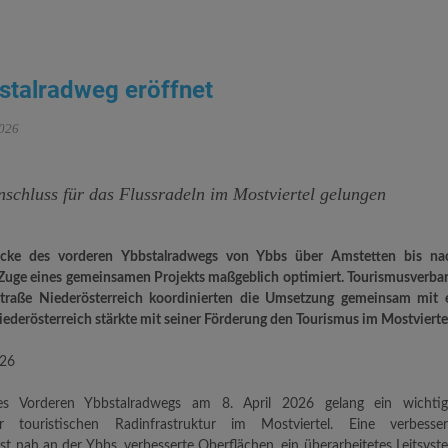
stalradweg eröffnet
2026
nschluss für das Flussradeln im Mostviertel gelungen
cke des vorderen Ybbstalradwegs von Ybbs über Amstetten bis na
Zuge eines gemeinsamen Projekts maßgeblich optimiert. Tourismusverba
traße Niederösterreich koordinierten die Umsetzung gemeinsam mit e
derösterreich stärkte mit seiner Förderung den Tourismus im Mostvierte
026
es Vorderen Ybbstalradwegs am 8. April 2026 gelang ein wichtig
 touristischen Radinfrastruktur im Mostviertel. Eine verbesser
t nah an der Ybbs, verbesserte Oberflächen, ein überarbeitetes Leitsyst