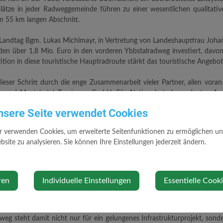
ätze in jeder Radweggemeinde führen zu einer wesentlichen qualitativ
m 55 km langen Abschnitt.
ndtag Bgm. Lukas Michlmayr, in Vertretung von Landeshauptfrau Johanna
den über 1,8 Mio. Euro in den vorderen Ybbstalradweg investiert, dav
tion in diese touristische Hauptradroute stärkt das touristische Angebot
ieser Schritt durch die enge Zusammenarbeit vieler Partner, allen vo
ße und Mostviertel Tourismus GmbH. Für Nationalratsabgeordneten A
tal schon viele Jahre begleitete, ist damit ein entscheidender Bau
nsere Seite verwendet Cookies
stviertel: „Der Ybbstalradweg ist längst ein Erfolgsprojekt, von dem Ga
 Inneren Ybbstal werden im Schnitt über 50.000 Radfahrerinnen und Radfa
r verwenden Cookies, um erweiterte Seitenfunktionen zu ermöglichen und 
site zu analysieren. Sie können Ihre Einstellungen jederzeit ändern.
des Vorderen Ybbstalradweges ist es nun möglich, eine 170 km F
ch Lunz am See und durch das Ybbstal über Waidhofen/Ybbs und Amstett
hes Signal sieht auch Hannes Scheiblauer, Hotelier und Vorsitzender 
ren
Individuelle Einstellungen
Essentielle Cook
r Lückenschluss eine Riesenchance. Diese 55 km an überarbeitetem Ra
weg steht damit nicht nur für ein gelungenes Infrastrukturprojekt, son