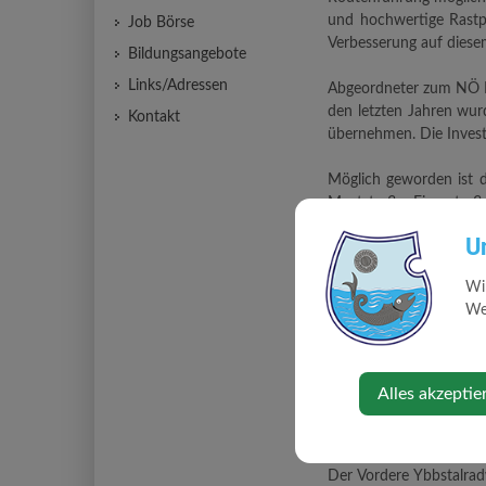
und hochwertige Rastpl
Job Börse
Verbesserung auf diese
Bildungsangebote
Links/Adressen
Abgeordneter zum NÖ La
den letzten Jahren wur
Kontakt
übernehmen. Die Investi
Möglich geworden ist d
Moststraße, Eisenstra
Gemeindeverbands Ybbs
U
Flussradelangebot im Mo
Strecke profitieren. Im
Wi
Web
Mit der Optimierung 
Erlauftalradweg bis na
Ein starkes touristisc
Alles akzeptie
„Touristisch ist diese
erlebbar.“
Der Vordere Ybbstalrad