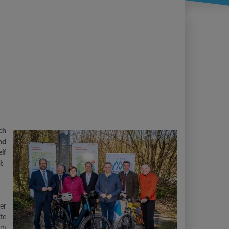
ch
nd
lf
l:
er
te
em