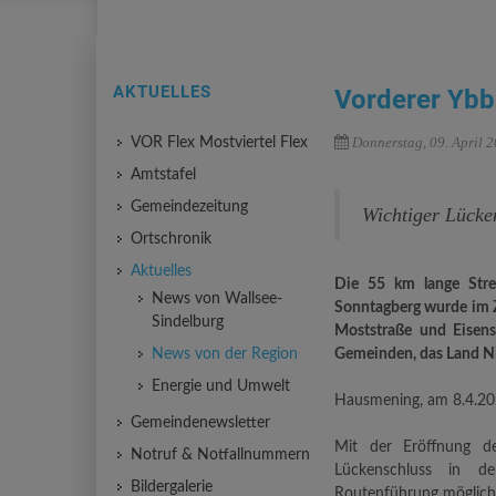
AKTUELLES
Vorderer Ybb
Donnerstag, 09. April 
VOR Flex Mostviertel Flex
Amtstafel
Gemeindezeitung
Wichtiger Lücke
Ortschronik
Aktuelles
Die 55 km lange Stre
News von Wallsee-
Sonntagberg wurde im 
Sindelburg
Moststraße und Eisens
News von der Region
Gemeinden, das Land Nie
Energie und Umwelt
Hausmening, am 8.4.2
Gemeindenewsletter
Mit der Eröffnung d
Notruf & Notfallnummern
Lückenschluss in der
Bildergalerie
Routenführung möglichs