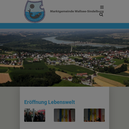
Site
search
toggle
Eröffnung Lebenswelt