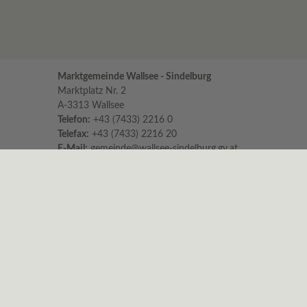
Marktgemeinde Wallsee - Sindelburg
Marktplatz Nr. 2
A-3313 Wallsee
Telefon:
+43 (7433) 2216 0
Telefax:
+43 (7433) 2216 20
E-Mail:
gemeinde@wallsee-sindelburg.gv.at
Parteienverkehr im Gemeindeamt
für persönliche Erledigungen und Beratungen
Montag bis Freitag 8:00 – 12:00 Uhr
Dienstag zusätzlich 16:00 – 18:00 Uhr
Es wird höflichst um Einhaltung der Zeiten
ersucht.
Nachmittags ist nur am Dienstag
Parteienverkehr!
Sprechstunden vom Bürgermeister
Dienstag von 15:00 – 18:00 Uhr und