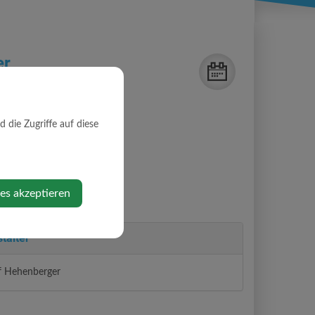
er
die Zugriffe auf diese
ies akzeptieren
talter
f Hehenberger