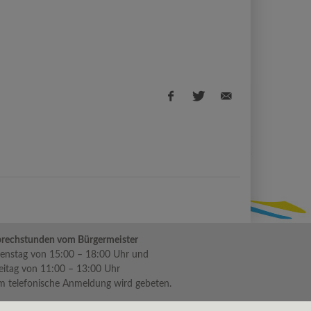
Facebook
Twitter
E-
share
share
Mail
share
rechstunden vom Bürgermeister
enstag von 15:00 – 18:00 Uhr und
eitag von 11:00 – 13:00 Uhr
 telefonische Anmeldung wird gebeten.