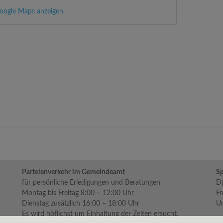
oogle Maps anzeigen
Parteienverkehr im Gemeindeamt
Sp
für persönliche Erledigungen und Beratungen
Di
Montag bis Freitag 8:00 – 12:00 Uhr
Fr
Dienstag zusätzlich 16:00 – 18:00 Uhr
Um
Es wird höflichst um Einhaltung der Zeiten ersucht.