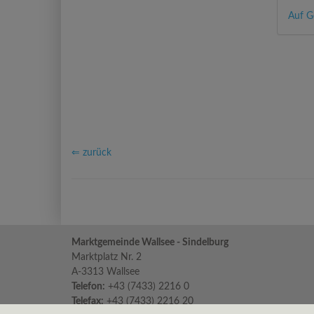
Auf G
⇐ zurück
Marktgemeinde Wallsee - Sindelburg
Marktplatz Nr. 2
A-3313 Wallsee
Telefon:
+43 (7433) 2216 0
Telefax:
+43 (7433) 2216 20