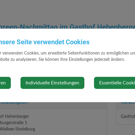
green-Nachmittag im Gasthof Hehenberg
ag, 10. November 2026 15:00 Uhr bis 20:00 Uhr
nsere Seite verwendet Cookies
r verwenden Cookies, um erweiterte Seitenfunktionen zu ermöglichen und 
 Tanzen und Mitsingen
site zu analysieren. Sie können Ihre Einstellungen jederzeit ändern.
 Dienstag im Monat
ren
Individuelle Einstellungen
Essentielle Cook
nstaltungsort
Verans
of Hehenberger
Gastho
lburgerstraße 1
Wallsee-Sindelburg