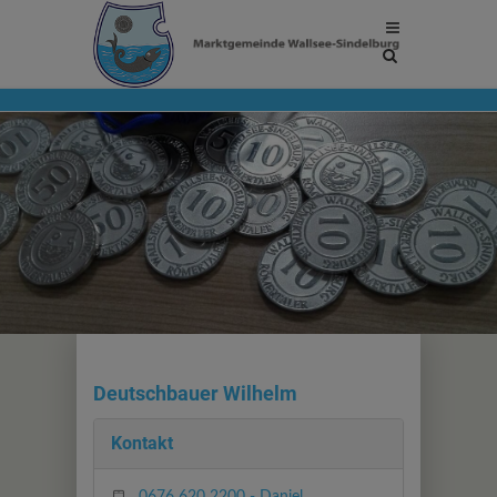
Site
search
toggle
Deutschbauer Wilhelm
Kontakt