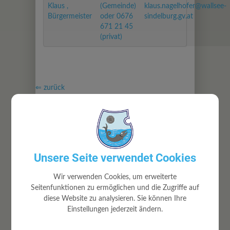
Klaus ,
(Gemeinde)
klaus.nagelhofer@wallsee-
Bürgermeister
oder 0676
sindelburg.gv.at
671 21 45
(privat)
⇐ zurück
Unsere Seite verwendet Cookies
GEMEINDE
Wir verwenden Cookies, um erweiterte
Seitenfunktionen zu ermöglichen und die Zugriffe auf
Gemeindeamt
diese Website zu analysieren. Sie können Ihre
Mitarbeiter
Einstellungen jederzeit ändern.
Gemeinderat