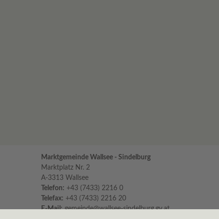
Marktgemeinde Wallsee - Sindelburg
Marktplatz Nr. 2
A-3313 Wallsee
Telefon:
+43 (7433) 2216 0
Telefax:
+43 (7433) 2216 20
E-Mail:
gemeinde@wallsee-sindelburg.gv.at