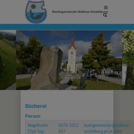
Site
search
toggle
Bücherei
Person
Nagelhofer
0676 3313
buergermeister@wallsee-
Dipl.-Ing.
657
sindelburg.gv.at oder