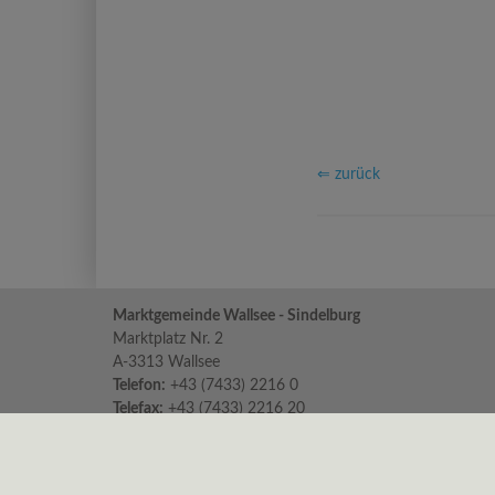
⇐ zurück
Marktgemeinde Wallsee - Sindelburg
Marktplatz Nr. 2
A-3313 Wallsee
Telefon:
+43 (7433) 2216 0
Telefax:
+43 (7433) 2216 20
E-Mail:
gemeinde@wallsee-sindelburg.gv.at