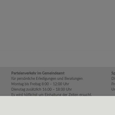
Parteienverkehr im Gemeindeamt
Sp
für persönliche Erledigungen und Beratungen
Di
Montag bis Freitag 8:00 – 12:00 Uhr
Fr
Dienstag zusätzlich 16:00 – 18:00 Uhr
Um
Es wird höflichst um Einhaltung der Zeiten ersucht.
Nachmittags ist nur am Dienstag Parteienverkehr!
Impressum
|
Datenschutz