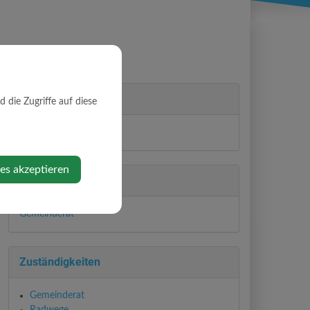
Partei
die Zugriffe auf diese
FPÖ
ies akzeptieren
Abteilung
Gemeinderat
Zuständigkeiten
Gemeinderat