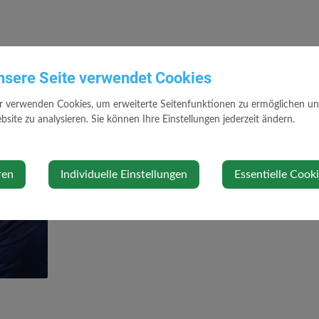
Gemeinderat Karl Huber
nsere Seite verwendet Cookies
Kontakt
r verwenden Cookies, um erweiterte Seitenfunktionen zu ermöglichen und 
site zu analysieren. Sie können Ihre Einstellungen jederzeit ändern.
0664 400 02 22
huber.karl07@gmx.at
www.wallsee-sindelburg.gv.at
ren
Individuelle Einstellungen
Essentielle Cook