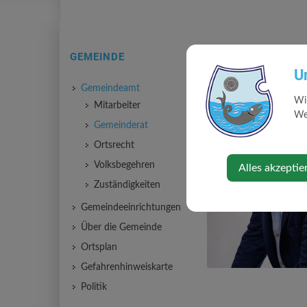
GEMEINDE
U
Gemeindeamt
Wi
Mitarbeiter
Web
Gemeinderat
Ortsrecht
Volksbegehren
Alles akzeptie
Zuständigkeiten
Gemeindeeinrichtungen
Über die Gemeinde
Ortsplan
Gefahrenhinweiskarte
Politik